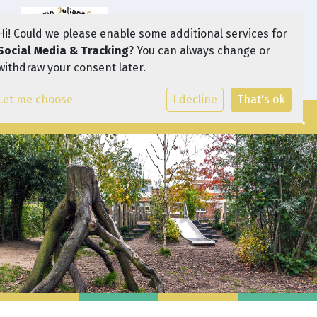
Hi! Could we please enable some additional services for
Social Media & Tracking
? You can always change or
withdraw your consent later.
Let me choose
I decline
That's ok
Toggle navi